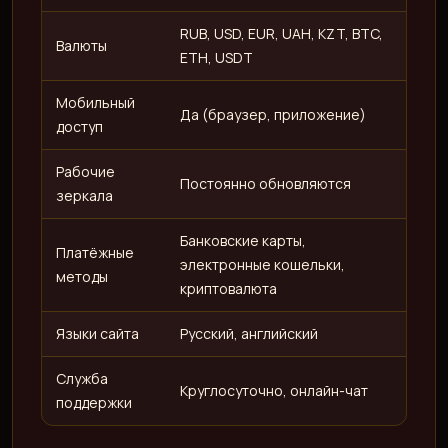
RUB, USD, EUR, UAH, KZT, BTC,
Валюты
ETH, USDT
Мобильный
Да (браузер, приложение)
доступ
Рабочие
Постоянно обновляются
зеркала
Банковские карты,
Платёжные
электронные кошельки,
методы
криптовалюта
Языки сайта
Русский, английский
Служба
Круглосуточно, онлайн-чат
поддержки