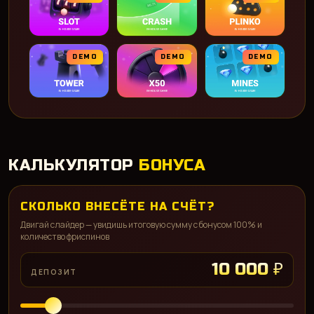
DEMO
DEMO
DEMO
КАЛЬКУЛЯТОР
БОНУСА
СКОЛЬКО ВНЕСЁТЕ НА СЧЁТ?
Двигай слайдер — увидишь итоговую сумму с бонусом 100% и
количество фриспинов
10 000 ₽
ДЕПОЗИТ