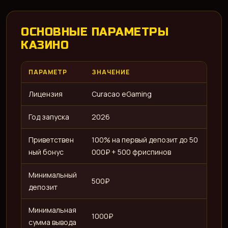
ОСНОВНЫЕ ПАРАМЕТРЫ
КАЗИНО
ПАРАМЕТР
ЗНАЧЕНИЕ
Лицензия
Curacao eGaming
Год запуска
2026
Приветствен
100% на первый депозит до 50
ный бонус
000₽ + 500 фриспинов
Минимальный
500₽
депозит
Минимальная
1000₽
сумма вывода