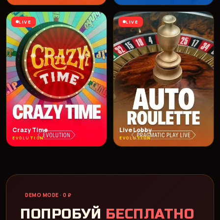
LIVE
LIVE
Crazy Time
Live Lobby
EVOLUTION
EVOLUTION
DEMO MODE · 0 ₽
ПОПРОБУЙ
БЕСПЛАТНО