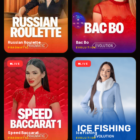
Russian Roulette
Bac Bo
PRAGMATIC
EVOLUTION
LIVE
LIVE
Speed Baccarat
Ice Fishing
PRAGMATIC
EVOLUTION