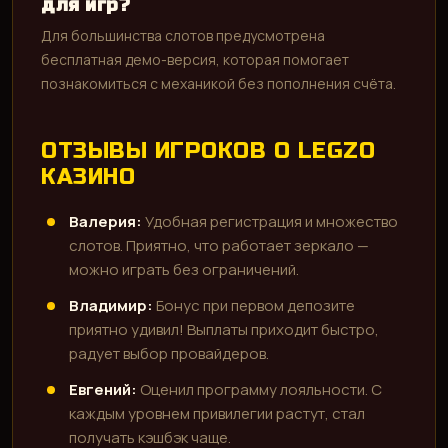
для игр?
Для большинства слотов предусмотрена
бесплатная демо-версия, которая помогает
познакомиться с механикой без пополнения счёта.
ОТЗЫВЫ ИГРОКОВ О LEGZO
КАЗИНО
Валерия:
Удобная регистрация и множество
слотов. Приятно, что работает зеркало —
можно играть без ограничений.
Владимир:
Бонус при первом депозите
приятно удивил! Выплаты приходит быстро,
радует выбор провайдеров.
Евгений:
Оценил программу лояльности. С
каждым уровнем привилегии растут, стал
получать кэшбэк чаще.