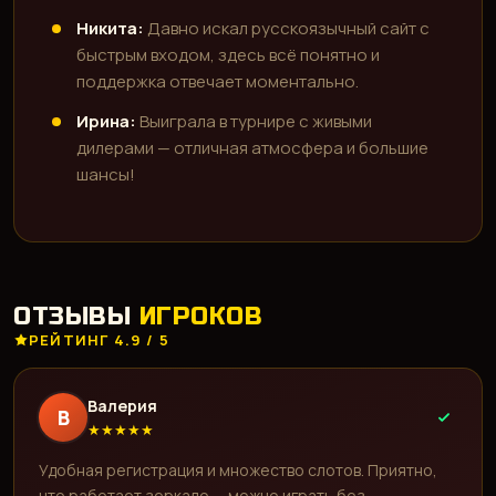
Никита:
Давно искал русскоязычный сайт с
быстрым входом, здесь всё понятно и
поддержка отвечает моментально.
Ирина:
Выиграла в турнире с живыми
дилерами — отличная атмосфера и большие
шансы!
ОТЗЫВЫ
ИГРОКОВ
РЕЙТИНГ 4.9 / 5
Валерия
В
★
★
★
★
★
Удобная регистрация и множество слотов. Приятно,
что работает зеркало — можно играть без