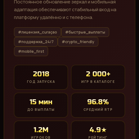
Постоянное обновление зеркал и мобильная
адаптация обеспечивают стабильный вход на
платформу удалённо и с телефона.
#лицензия_curaçao
#быстрые_выплаты
#поддержка_24/7
#crypto_friendly
#mobile_first
2018
2 000+
ГОД ЗАПУСКА
ИГР В КАТАЛОГЕ
15 мин
96.8%
ДО ВЫПЛАТЫ
СРЕДНИЙ RTP
1.2M
4.9★
ИГРОКОВ
РЕЙТИНГ