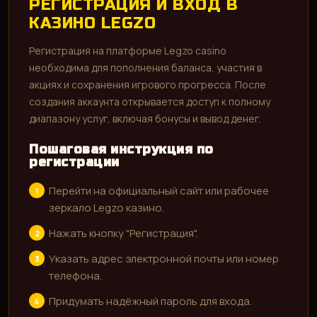
РЕГИСТРАЦИЯ И ВХОД В
КАЗИНО LEGZO
Регистрация на платформе Legzo casino
необходима для пополнения баланса, участия в
акциях и сохранения игрового прогресса. После
создания аккаунта открывается доступ к полному
диапазону услуг, включая бонусы и вывод денег.
Пошаговая инструкция по
регистрации
Перейти на официальный сайт или рабочее
зеркало Legzo казино.
Нажать кнопку "Регистрация".
Указать адрес электронной почты или номер
телефона.
Придумать надёжный пароль для входа.